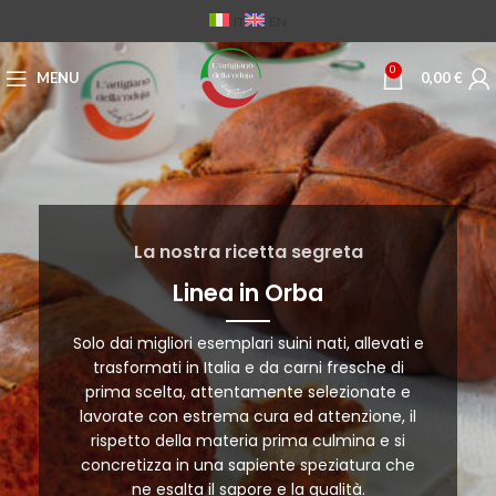
IT
EN
0
MENU
0,00
€
La nostra ricetta segreta
Linea in Orba
Solo dai migliori esemplari suini nati, allevati e
trasformati in Italia e da carni fresche di
prima scelta, attentamente selezionate e
lavorate con estrema cura ed attenzione, il
rispetto della materia prima culmina e si
concretizza in una sapiente speziatura che
ne esalta il sapore e la qualità.