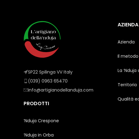
AZIENDA
Azienda
Il metodo
La ‘Nduja
SP22 Spilinga VV Italy
(039) 0963 65470
Territorio
info@artigianodellanduja.com
Qualità e
PRODOTTI
‘Nduja Crespone
‘Nduja in Orba