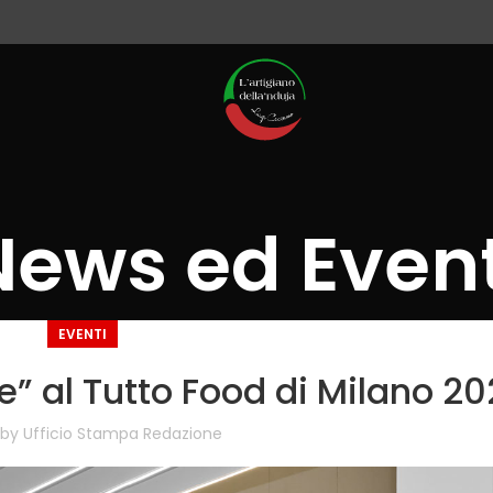
News ed Event
EVENTI
re” al Tutto Food di Milano 2
 by
Ufficio Stampa Redazione