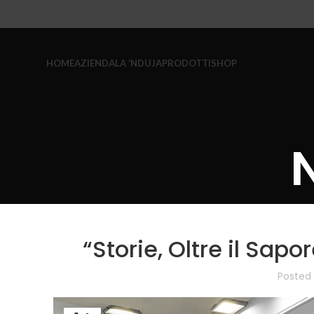
HOME
AZIENDA
LA ‘NDUJA
PRODOTTI
SHOP
“Storie, Oltre il Sapo
Posted