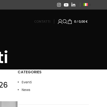
IT
CONTATTI
0
/
0,00
€
i
CATEGORIES
026
Eventi
News