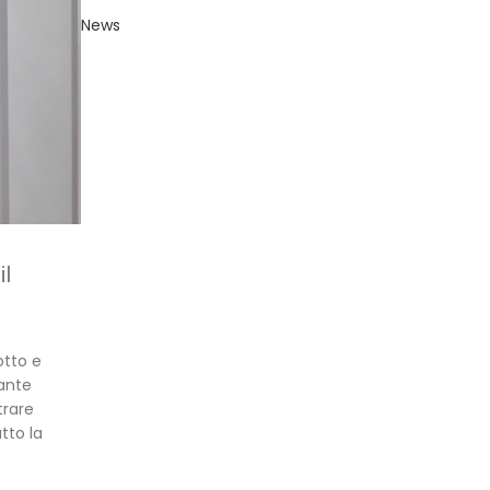
News
il
otto e
tante
trare
tto la