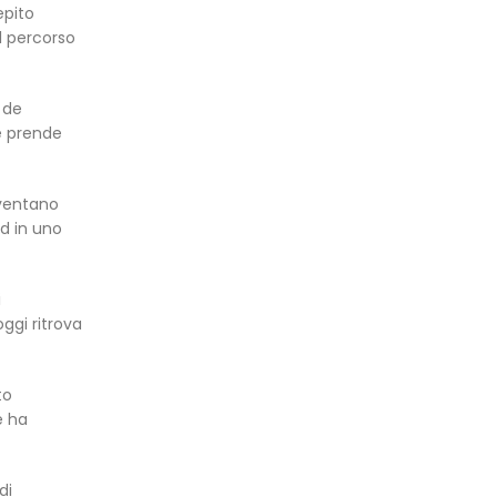
epito
l percorso
 de
e prende
diventano
d in uno
i
ggi ritrova
to
e ha
di