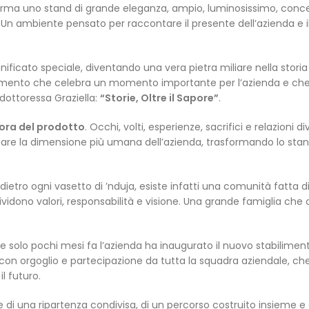
forma uno stand di grande eleganza, ampio, luminosissimo, conc
Un ambiente pensato per raccontare il presente dell’azienda e i
icato speciale, diventando una vera pietra miliare nella storia
ntamento che celebra un momento importante per l’azienda e ch
dottoressa Graziella:
“Storie, Oltre il Sapore”
.
cora del prodotto
. Occhi, volti, esperienze, sacrifici e relazioni 
tare la dimensione più umana dell’azienda, trasformando lo stan
 dietro ogni vasetto di ’nduja, esiste infatti una comunità fatta d
idono valori, responsabilità e visione. Una grande famiglia che o
e solo pochi mesi fa l’azienda ha inaugurato il nuovo stabilimen
con orgoglio e partecipazione da tutta la squadra aziendale, ch
l futuro.
i una ripartenza condivisa, di un percorso costruito insieme e 