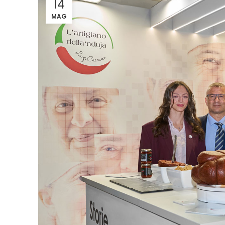
14
MAG